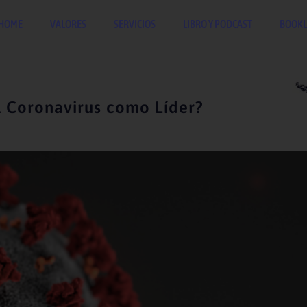
HOME
VALORES
SERVICIOS
LIBRO Y PODCAST
BOOKL
l Coronavirus como Líder?