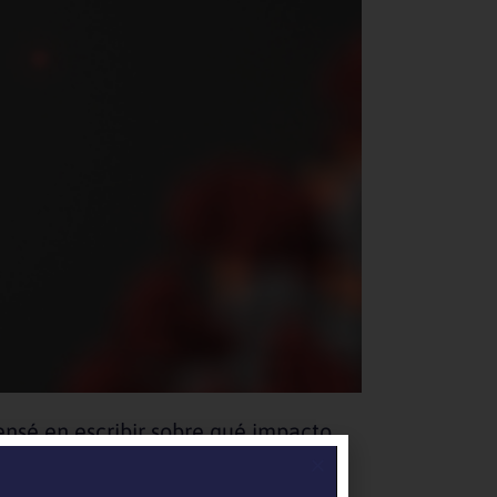
ensé en escribir sobre qué impacto
 pase.