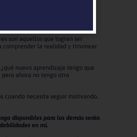
e y lo hacen desde una estructura
liencia, flexibilidad?
es son aquellos que logran ser
 a comprender la realidad y timonear
te ¿qué nuevo aprendizaje tengo que
a pero ahora no tengo otra
das cuando necesita seguir motivando,
engo disponibles para los demás serán
debilidades en mí.