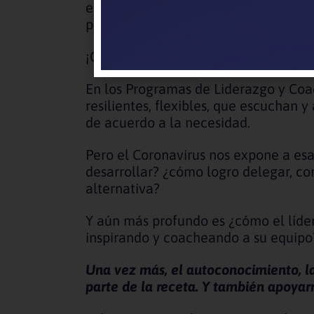
esta pandemia son quienes enfrenten 
psicológica que les permite sortear 
¡Qué desafío fuerte el que nos propo
En los Programas de Liderazgo y Coa
resilientes, flexibles, que escuchan
de acuerdo a la necesidad.
Pero el Coronavirus nos expone a esa
desarrollar? ¿cómo logro delegar, co
alternativa?
Y aún más profundo es ¿cómo el líder
inspirando y coacheando a su equipo
Una vez más, el autoconocimiento, la
parte de la receta. Y también apoyarm