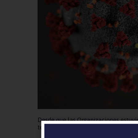
Desde que las Organizaciones estuvier
tendrá el COV19 en las Organizacione