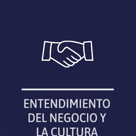
s de trabajar y de organizarnos ocurrió sin que lo 
 trabajo presencial? Quizás cambiemos el modo y lo
aradigma. Me sorprende ver a mis hijas estudiand
es lejos. ¿Qué rol tendrá el profesor a futuro? ¿En
cé a tener a partir de la llegada del confinamiento
zó en mí la preocupación por cómo las personas tra
icios para la prevención de la enfermedad, pero ¿q
el aislamiento?
e Valiente Noailles
escribe una nota impecable “La 
”. En ese artículo Noailles puntualiza que el Corona
en pandemia),
el virus económico
(el impacto claro s
anos frente al desafío que implica este cambio i
edad y la muerte?). Y, claramente concluye que qu