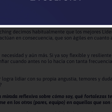
el virus mental, es decir, quienes logran adaptars
mejor el problema.
ne Noailles!
¿Cómo logramos esa adaptabilidad, resi
ching decimos habitualmente que los mejores Líder
 y actúan en consecuencia, que son ágiles en cuanto
 necesidad y aún más. Si ya soy flexible y resilien
nfiar cuando antes no lo hacía con tanta frecuenci
 logra lidiar con su propia angustia, temores y du
?
 mirada reflexiva sobre cómo soy, qué fortalezas t
e en los otros (pares, equipo) en aquellas que son 