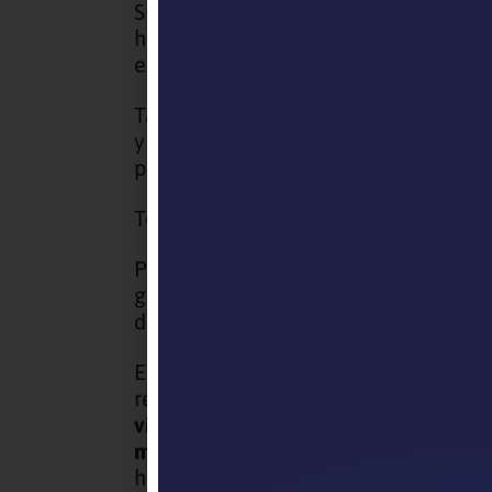
Sin duda, la irrupción de otros modo
haremos a futuro. ¿Tendrá sentido el
excepcional ir a la oficina.
También en la Educación cambió el p
y comprometidas estando sus profesor
presencial?
Todas estas son reflexiones que empe
Pero en los últimos días se profundi
guardados. No está en duda los benef
desafíos nos implica como personas 
En la Nación del 22 de Marzo,
Enriqu
resistir y actuar en forma coordinada
virus biológico
(el virus convertido 
mental
(¿qué hacemos como seres hum
hacemos frente al miedo a la enferm