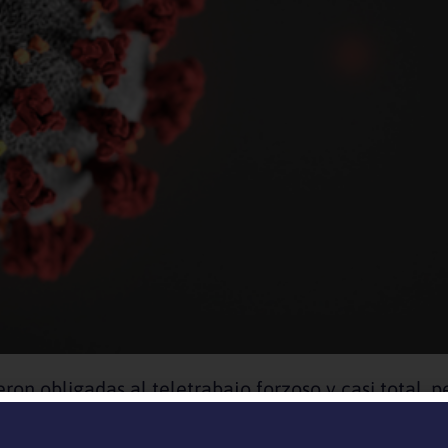
on obligadas al teletrabajo forzoso y casi total, p
s, los Equipos y sus Líderes luego que la pandemia