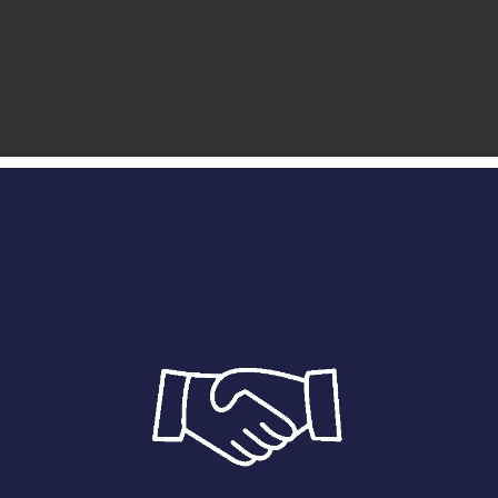
Creamos
a